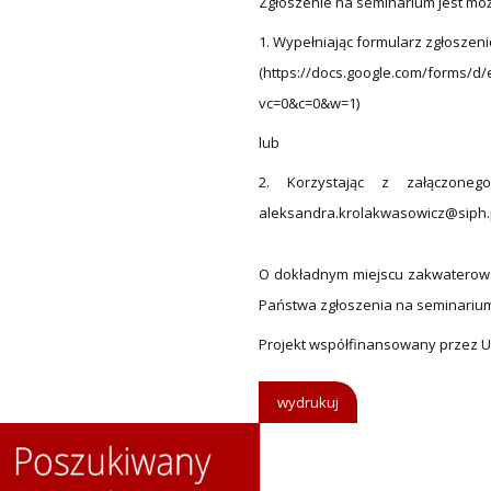
Zgłoszenie na seminarium jest moż
1. Wypełniając formularz zgłosze
(https://docs.google.com/forms/
vc=0&c=0&w=1)
lub
2. Korzystając z załączone
aleksandra.krolakwasowicz@siph.
O dokładnym miejscu zakwaterowa
Państwa zgłoszenia na seminariu
Projekt współfinansowany przez U
wydrukuj